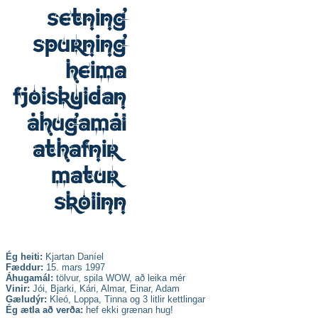
Ég heiti:
Kjartan Daníel
Fæddur:
15. mars 1997
Áhugamál:
tölvur, spila WOW, að leika mér
Vinir:
Jói, Bjarki, Kári, Almar, Einar, Adam
Gæludýr:
Kleó, Loppa, Tinna og 3 litlir kettlingar
Ég ætla að verða:
hef ekki grænan hug!