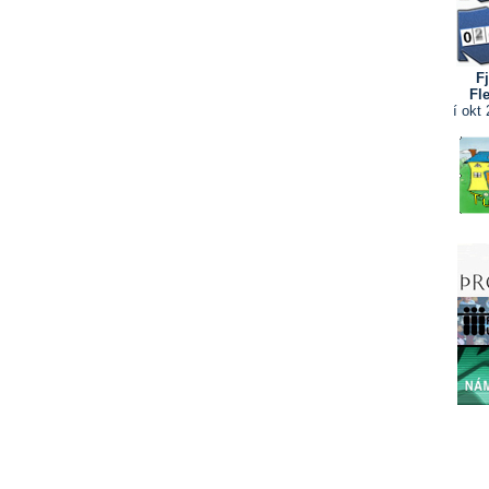
F
Fl
í
okt