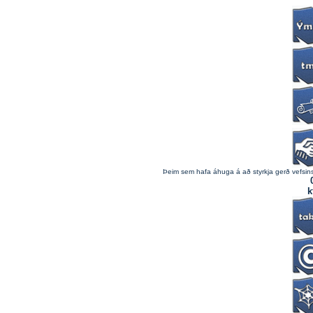
Þeim sem hafa áhuga á að styrkja gerð vefsins 
k