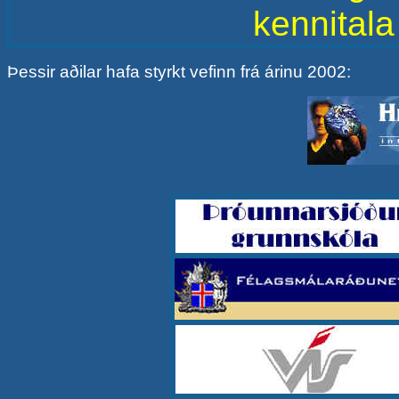
kennital
Þessir aðilar
hafa
styrkt vefinn frá árinu 2002
: