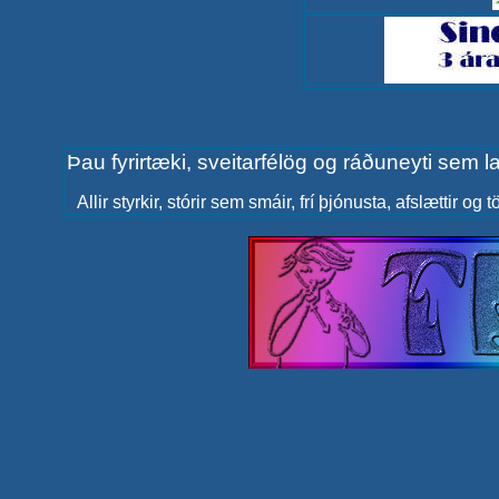
Þau fyrirtæki, sveitarfélög og ráðuneyti sem l
Allir styrkir, stórir sem smáir, frí þjónusta, afslættir og