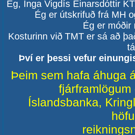
Ég, Inga Vigdís Einarsdóttir K
Ég er útskrifuð frá MH 
Ég er móðir
Kosturinn við TMT er sá að það
t
Því er þessi vefur einungis
Þeim sem hafa áhuga á 
fjárframlögum 
Íslandsbanka, Kringl
höf
reikning