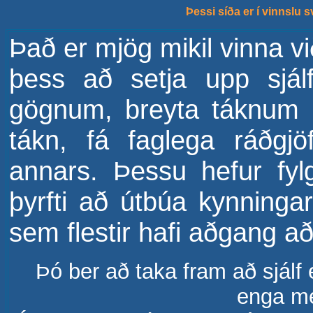
Þessi síða er í vinnslu 
Það er mjög mikil vinna v
þess að setja upp sjál
gögnum, breyta táknum í h
tákn, fá faglega ráðgj
annars. Þessu hefur fyl
þyrfti að útbúa kynninga
sem flestir hafi aðgang a
Þó ber að taka fram að sjálf
enga m