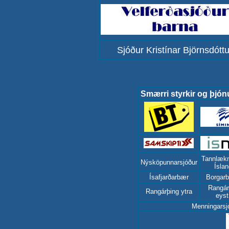
Sjóður Kristínar Björnsdóttu
Smærri styrkir og þjón
Tannlækn
Nýsköpunnarsjóður
Ísla
Ísafjarðarbær
Borgar
Rangár
Rangárþing ytra
eyst
Menningarsj